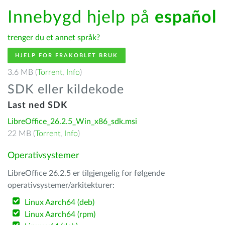
Innebygd hjelp på
español
trenger du et annet språk?
HJELP FOR FRAKOBLET BRUK
3.6 MB (
Torrent
,
Info
)
SDK eller kildekode
Last ned SDK
LibreOffice_26.2.5_Win_x86_sdk.msi
22 MB (
Torrent
,
Info
)
Operativsystemer
LibreOffice 26.2.5 er tilgjengelig for følgende
operativsystemer/arkitekturer:
Linux Aarch64 (deb)
Linux Aarch64 (rpm)