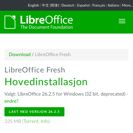
English
|
中文 (简体)
|
Deutsch
|
Español
|
Français
|
Italiano
|
More...
Download
/
LibreOffice Fresh
LibreOffice Fresh
Hovedinstallasjon
Valgt: LibreOffice 26.2.5 for Windows (32 bit, deprecated) -
endre?
LAST NED VERSJON 26.2.5
335 MB (
Torrent
,
Info
)