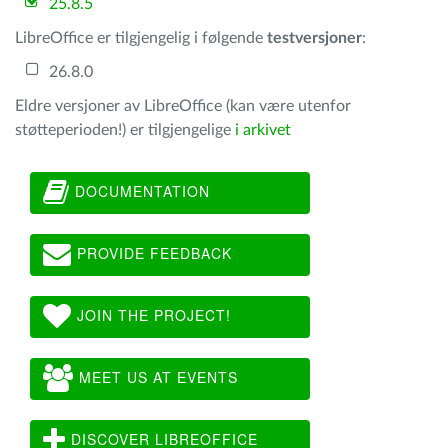
25.8.5
LibreOffice er tilgjengelig i følgende
testversjoner
:
26.8.0
Eldre versjoner av LibreOffice (kan være utenfor
støtteperioden!) er tilgjengelige
i arkivet
DOCUMENTATION
PROVIDE FEEDBACK
JOIN THE PROJECT!
MEET US AT EVENTS
DISCOVER LIBREOFFICE