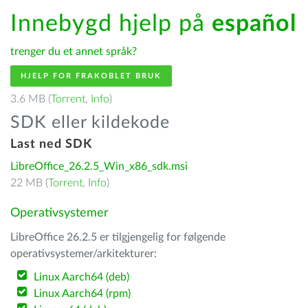
Innebygd hjelp på
español
trenger du et annet språk?
HJELP FOR FRAKOBLET BRUK
3.6 MB (
Torrent
,
Info
)
SDK eller kildekode
Last ned SDK
LibreOffice_26.2.5_Win_x86_sdk.msi
22 MB (
Torrent
,
Info
)
Operativsystemer
LibreOffice 26.2.5 er tilgjengelig for følgende
operativsystemer/arkitekturer:
Linux Aarch64 (deb)
Linux Aarch64 (rpm)