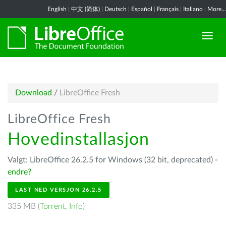
English
|
中文 (简体)
|
Deutsch
|
Español
|
Français
|
Italiano
|
More...
Download
/
LibreOffice Fresh
LibreOffice Fresh
Hovedinstallasjon
Valgt: LibreOffice 26.2.5 for Windows (32 bit, deprecated) -
endre?
LAST NED VERSJON 26.2.5
335 MB (
Torrent
,
Info
)