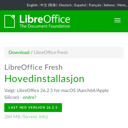
English
|
中文 (简体)
|
Deutsch
|
Español
|
Français
|
Italiano
|
More...
Download
/
LibreOffice Fresh
LibreOffice Fresh
Hovedinstallasjon
Valgt: LibreOffice 26.2.5 for macOS (Aarch64/Apple
Silicon) -
endre?
LAST NED VERSJON 26.2.5
284 MB (
Torrent
,
Info
)