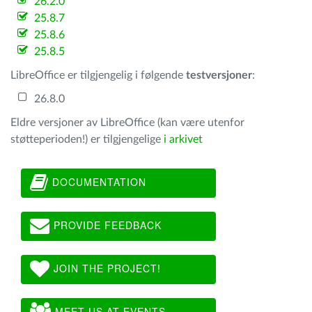
26.2.0
25.8.7
25.8.6
25.8.5
LibreOffice er tilgjengelig i følgende
testversjoner
:
26.8.0
Eldre versjoner av LibreOffice (kan være utenfor
støtteperioden!) er tilgjengelige
i arkivet
DOCUMENTATION
PROVIDE FEEDBACK
JOIN THE PROJECT!
MEET US AT EVENTS