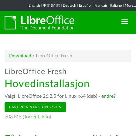
English
|
中文 (简体)
|
Deutsch
|
Español
|
Français
|
Italiano
|
More...
Download
/
LibreOffice Fresh
LibreOffice Fresh
Hovedinstallasjon
Valgt: LibreOffice 26.2.5 for Linux x64 (deb) -
endre?
LAST NED VERSJON 26.2.5
208 MB (
Torrent
,
Info
)