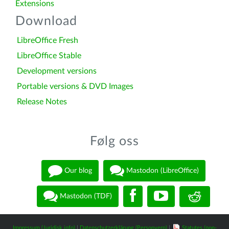
Extensions
Download
LibreOffice Fresh
LibreOffice Stable
Development versions
Portable versions & DVD Images
Release Notes
Følg oss
Our blog
Mastodon (LibreOffice)
Mastodon (TDF)
Impressum (Juridisk info)
|
Datenschutzerklärung (Personvern)
|
Statutes (non-