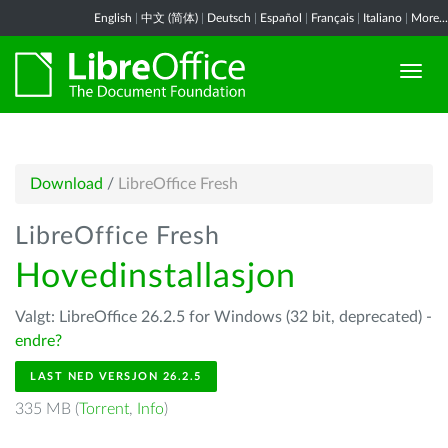
English
|
中文 (简体)
|
Deutsch
|
Español
|
Français
|
Italiano
|
More...
Download
/
LibreOffice Fresh
LibreOffice Fresh
Hovedinstallasjon
Valgt: LibreOffice 26.2.5 for Windows (32 bit, deprecated) -
endre?
LAST NED VERSJON 26.2.5
335 MB (
Torrent
,
Info
)