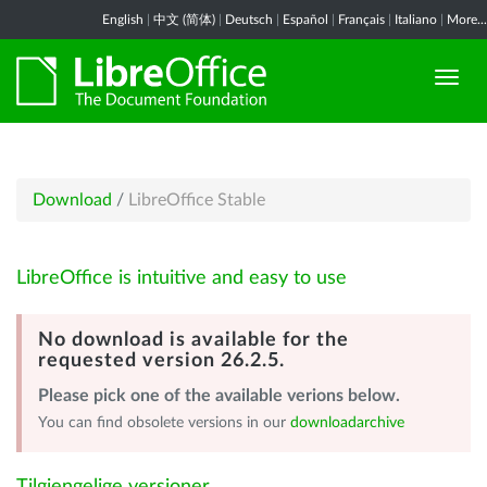
English
|
中文 (简体)
|
Deutsch
|
Español
|
Français
|
Italiano
|
More...
Download
/
LibreOffice Stable
LibreOffice is intuitive and easy to use
No download is available for the
requested version 26.2.5.
Please pick one of the available verions below.
You can find obsolete versions in our
downloadarchive