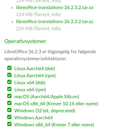
224 MB (
Torrent
,
Info
)
libreoffice-translations-26.2.3.2.tar.xz
224 MB (
Torrent
,
Info
)
libreoffice-translations-26.2.3.2.tar.xz
224 MB (
Torrent
,
Info
)
Operativsystemer
LibreOffice 26.2.3 er tilgjengelig for følgende
operativsystemer/arkitekturer:
Linux Aarch64 (deb)
Linux Aarch64 (rpm)
Linux x64 (deb)
Linux x64 (rpm)
macOS (Aarch64/Apple Silicon)
macOS x86_64 (Krever 10.14 eller nyere)
Windows (32 bit, deprecated)
Windows Aarch64
Windows x86_64 (Krever 7 eller nyere)