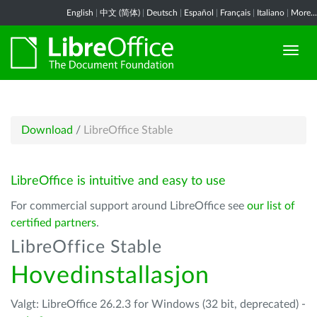
English
|
中文 (简体)
|
Deutsch
|
Español
|
Français
|
Italiano
|
More...
Download
/
LibreOffice Stable
LibreOffice is intuitive and easy to use
For commercial support around LibreOffice see
our list of
certified partners
.
LibreOffice Stable
Hovedinstallasjon
Valgt: LibreOffice 26.2.3 for Windows (32 bit, deprecated) -