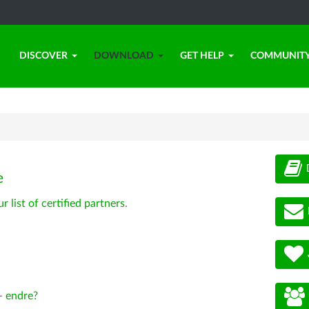
DISCOVER
DOWNLOAD
GET HELP
COMMUNIT
e
ur list of certified partners
.
 -
endre?