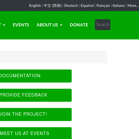
English
|
中文 (简体)
|
Deutsch
|
Español
|
Français
|
Italiano
|
More...
Y
EVENTS
ABOUT US
DONATE
DOCUMENTATION
PROVIDE FEEDBACK
JOIN THE PROJECT!
MEET US AT EVENTS