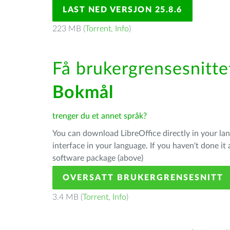
LAST NED VERSJON 25.8.6
223 MB (
Torrent
,
Info
)
Få brukergrensesnittet
Bokmål
trenger du et annet språk?
You can download LibreOffice directly in your l
interface in your language. If you haven't done i
software package (above)
OVERSATT BRUKERGRENSESNITT
3.4 MB (
Torrent
,
Info
)