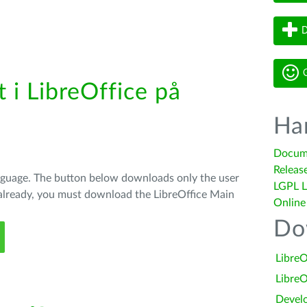
D
G
 i LibreOffice på
Ha
Docum
Releas
anguage. The button below downloads only the user
LGPL L
t already, you must download the LibreOffice Main
Online
Do
LibreO
LibreO
Devel