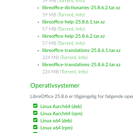
59 MB (
Torrent
,
Info
)
libreoffice-dictionaries-25.8.6.2.tar.xz
59 MB (
Torrent
,
Info
)
libreoffice-help-25.8.6.1.tar.xz
57 MB (
Torrent
,
Info
)
libreoffice-help-25.8.6.2.tar.xz
57 MB (
Torrent
,
Info
)
libreoffice-translations-25.8.6.1.tar.xz
224 MB (
Torrent
,
Info
)
libreoffice-translations-25.8.6.2.tar.xz
224 MB (
Torrent
,
Info
)
Operativsystemer
LibreOffice 25.8.6 er tilgjengelig for følgende op
Linux Aarch64 (deb)
Linux Aarch64 (rpm)
Linux x64 (deb)
Linux x64 (rpm)