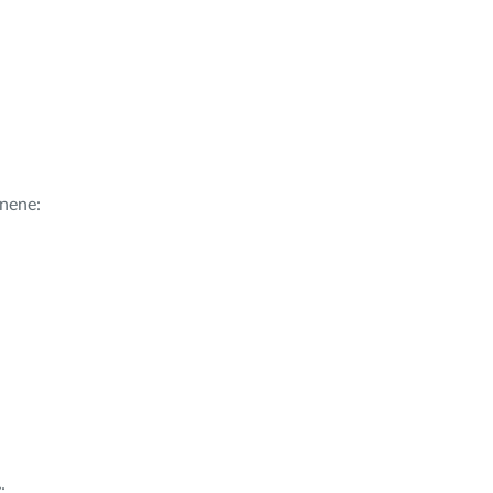
nene:
r
: