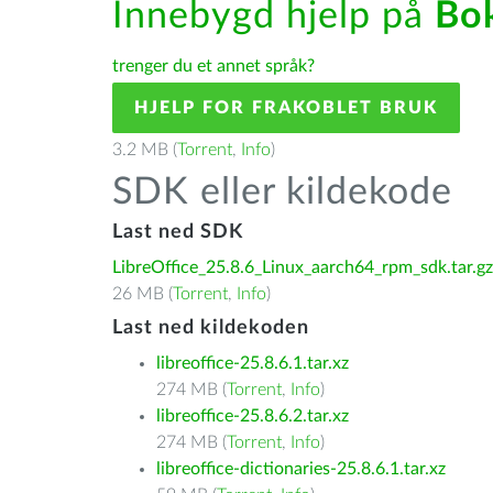
Innebygd hjelp på
Bo
trenger du et annet språk?
HJELP FOR FRAKOBLET BRUK
3.2 MB (
Torrent
,
Info
)
SDK eller kildekode
Last ned SDK
LibreOffice_25.8.6_Linux_aarch64_rpm_sdk.tar.gz
26 MB (
Torrent
,
Info
)
Last ned kildekoden
libreoffice-25.8.6.1.tar.xz
274 MB (
Torrent
,
Info
)
libreoffice-25.8.6.2.tar.xz
274 MB (
Torrent
,
Info
)
libreoffice-dictionaries-25.8.6.1.tar.xz