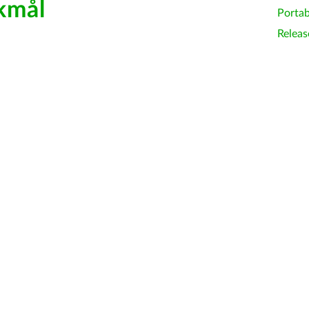
kmål
Portab
Releas