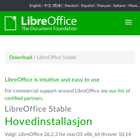
English
|
中文 (简体)
|
Deutsch
|
Español
|
Français
|
Italiano
|
More...
Download
/
LibreOffice Stable
LibreOffice is intuitive and easy to use
For commercial support around LibreOffice see
our list of
certified partners
.
LibreOffice Stable
Hovedinstallasjon
Valgt: LibreOffice 26.2.3 for macOS x86_64 (Krever 10.14