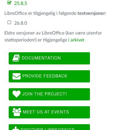
25.8.5
LibreOffice er tilgjengelig i følgende
testversjoner
:
26.8.0
Eldre versjoner av LibreOffice (kan være utenfor
støtteperioden!) er tilgjengelige
i arkivet
DOCUMENTATION
PROVIDE FEEDBACK
JOIN THE PROJECT!
MEET US AT EVENTS
DISCOVER LIBREOFFICE