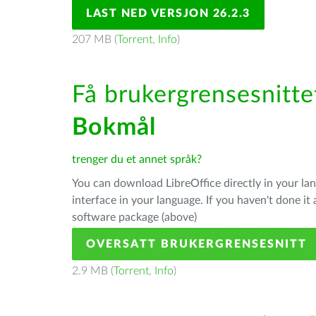
LAST NED VERSJON 26.2.3
207 MB (
Torrent
,
Info
)
Få brukergrensesnittet
Bokmål
trenger du et annet språk?
You can download LibreOffice directly in your l
interface in your language. If you haven't done i
software package (above)
OVERSATT BRUKERGRENSESNITT
2.9 MB (
Torrent
,
Info
)