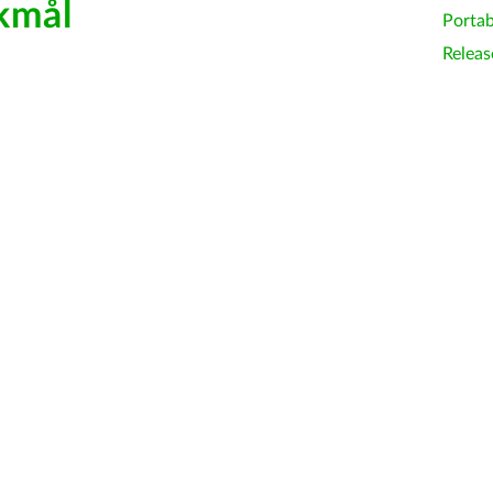
kmål
Portab
Releas