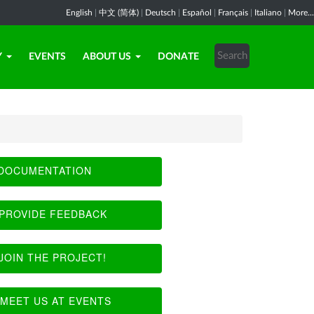
English
|
中文 (简体)
|
Deutsch
|
Español
|
Français
|
Italiano
|
More...
Y
EVENTS
ABOUT US
DONATE
DOCUMENTATION
PROVIDE FEEDBACK
JOIN THE PROJECT!
MEET US AT EVENTS