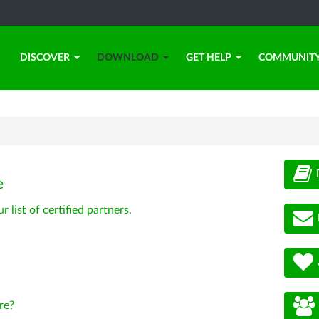
DISCOVER
DOWNLOAD
GET HELP
COMMUNIT
e
ur list of certified partners
.
re?