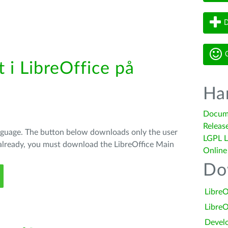
D
G
 i LibreOffice på
Ha
Docum
Releas
anguage. The button below downloads only the user
LGPL L
t already, you must download the LibreOffice Main
Online
Do
LibreO
LibreO
Devel