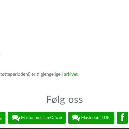
r
:
tøtteperioden!) er tilgjengelige
i arkivet
Følg oss
g
Mastodon (LibreOffice)
Mastodon (TDF)