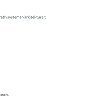
erativsystemer/arkitekturer:
nene: