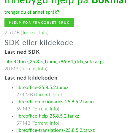
Innebygd hjelp på
Bokmål
trenger du et annet språk?
HJELP FOR FRAKOBLET BRUK
2.5 MB (
Torrent
,
Info
)
SDK eller kildekode
Last ned SDK
LibreOffice_25.8.5_Linux_x86-64_deb_sdk.tar.gz
20 MB (
Torrent
,
Info
)
Last ned kildekoden
libreoffice-25.8.5.2.tar.xz
274 MB (
Torrent
,
Info
)
libreoffice-dictionaries-25.8.5.2.tar.xz
59 MB (
Torrent
,
Info
)
libreoffice-help-25.8.5.2.tar.xz
57 MB (
Torrent
,
Info
)
libreoffice-translations-25.8.5.2.tar.xz