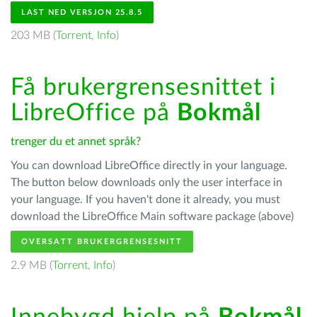
LAST NED VERSJON 25.8.5
203 MB (
Torrent
,
Info
)
Få brukergrensesnittet i
LibreOffice på
Bokmål
trenger du et annet språk?
You can download LibreOffice directly in your language.
The button below downloads only the user interface in
your language. If you haven't done it already, you must
download the LibreOffice Main software package (above)
OVERSATT BRUKERGRENSESNITT
2.9 MB (
Torrent
,
Info
)