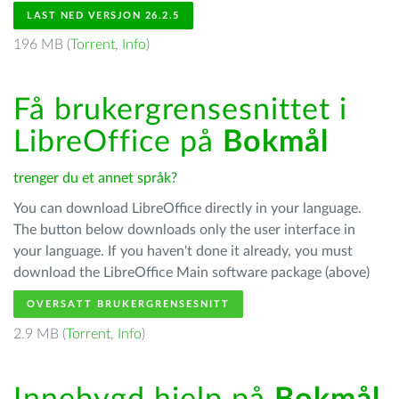
LAST NED VERSJON 26.2.5
196 MB (
Torrent
,
Info
)
Få brukergrensesnittet i
LibreOffice på
Bokmål
trenger du et annet språk?
You can download LibreOffice directly in your language.
The button below downloads only the user interface in
your language. If you haven't done it already, you must
download the LibreOffice Main software package (above)
OVERSATT BRUKERGRENSESNITT
2.9 MB (
Torrent
,
Info
)