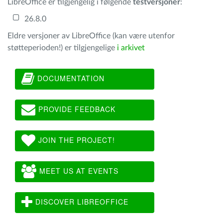
LibreOffice er tilgjengelig i følgende
testversjoner
:
26.8.0
Eldre versjoner av LibreOffice (kan være utenfor
støtteperioden!) er tilgjengelige
i arkivet
DOCUMENTATION
PROVIDE FEEDBACK
JOIN THE PROJECT!
MEET US AT EVENTS
DISCOVER LIBREOFFICE