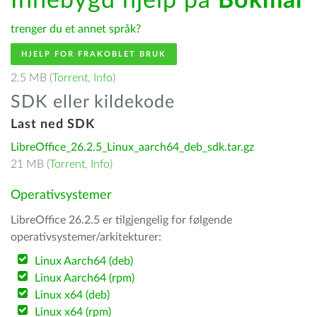
Innebygd hjelp på
Bokmål
trenger du et annet språk?
HJELP FOR FRAKOBLET BRUK
2.5 MB (
Torrent
,
Info
)
SDK eller kildekode
Last ned SDK
LibreOffice_26.2.5_Linux_aarch64_deb_sdk.tar.gz
21 MB (
Torrent
,
Info
)
Operativsystemer
LibreOffice 26.2.5 er tilgjengelig for følgende
operativsystemer/arkitekturer:
Linux Aarch64 (deb)
Linux Aarch64 (rpm)
Linux x64 (deb)
Linux x64 (rpm)