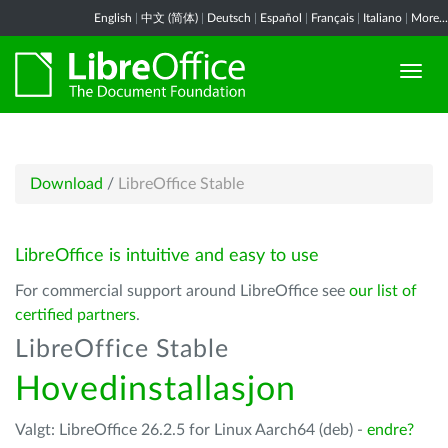
English
|
中文 (简体)
|
Deutsch
|
Español
|
Français
|
Italiano
|
More...
Download
/
LibreOffice Stable
LibreOffice is intuitive and easy to use
For commercial support around LibreOffice see
our list of
certified partners
.
LibreOffice Stable
Hovedinstallasjon
Valgt: LibreOffice 26.2.5 for Linux Aarch64 (deb) -
endre?