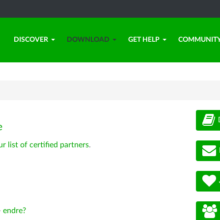
DISCOVER
DOWNLOAD
GET HELP
COMMUNIT
e
ur list of certified partners
.
-
endre?