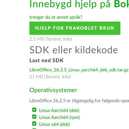
Innebygd hjelp på
Bo
trenger du et annet språk?
HJELP FOR FRAKOBLET BRUK
2.5 MB (
Torrent
,
Info
)
SDK eller kildekode
Last ned SDK
LibreOffice_26.2.5_Linux_aarch64_deb_sdk.tar.gz
21 MB (
Torrent
,
Info
)
Operativsystemer
LibreOffice 26.2.5 er tilgjengelig for følgende op
Linux Aarch64 (deb)
Linux Aarch64 (rpm)
Linux x64 (deb)