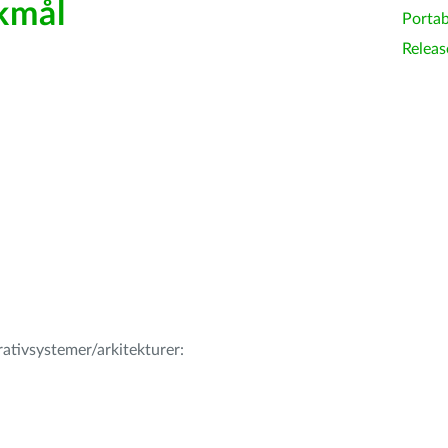
kmål
Portab
Releas
erativsystemer/arkitekturer: