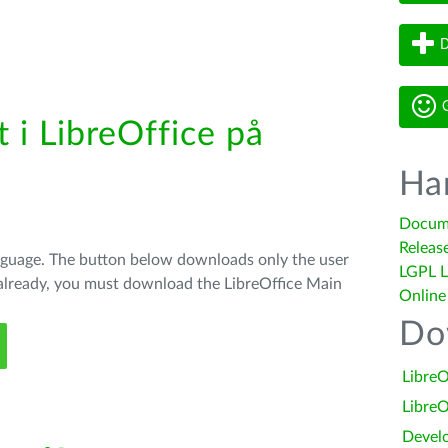
D
G
 i LibreOffice på
Ha
Docum
Releas
anguage. The button below downloads only the user
LGPL L
t already, you must download the LibreOffice Main
Online
Do
LibreO
LibreO
Devel