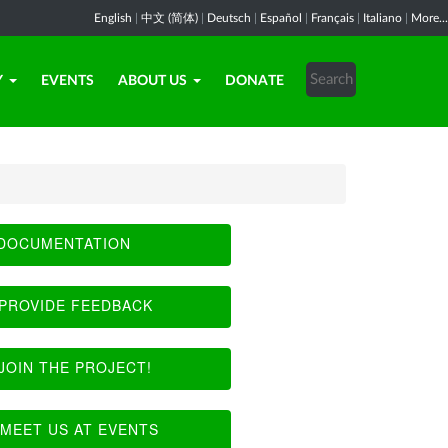
English
|
中文 (简体)
|
Deutsch
|
Español
|
Français
|
Italiano
|
More...
Y
EVENTS
ABOUT US
DONATE
DOCUMENTATION
PROVIDE FEEDBACK
JOIN THE PROJECT!
MEET US AT EVENTS