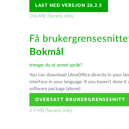
LAST NED VERSJON 26.2.5
196 MB (
Torrent
,
Info
)
Få brukergrensesnittet
Bokmål
trenger du et annet språk?
You can download LibreOffice directly in your l
interface in your language. If you haven't done i
software package (above)
OVERSATT BRUKERGRENSESNITT
2.9 MB (
Torrent
,
Info
)