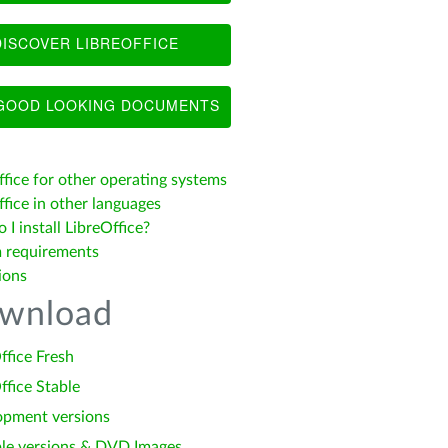
ISCOVER LIBREOFFICE
OOD LOOKING DOCUMENTS
ffice for other operating systems
fice in other languages
I install LibreOffice?
 requirements
ions
wnload
ffice Fresh
ffice Stable
opment versions
le versions & DVD Images