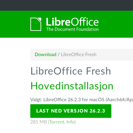
Download
/
LibreOffice Fresh
LibreOffice Fresh
Hovedinstallasjon
Valgt: LibreOffice 26.2.3 for macOS (Aarch64/App
LAST NED VERSJON 26.2.3
281 MB (
Torrent
,
Info
)