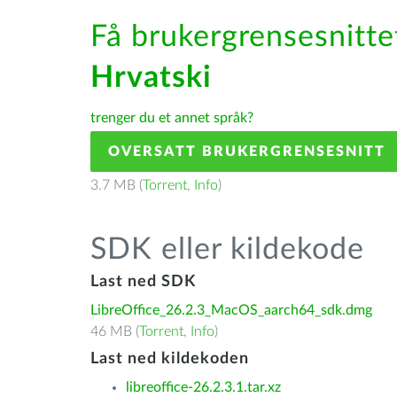
Få brukergrensesnittet
Hrvatski
trenger du et annet språk?
OVERSATT BRUKERGRENSESNITT
3.7 MB (
Torrent
,
Info
)
SDK eller kildekode
Last ned SDK
LibreOffice_26.2.3_MacOS_aarch64_sdk.dmg
46 MB (
Torrent
,
Info
)
Last ned kildekoden
libreoffice-26.2.3.1.tar.xz