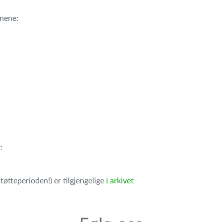
nene:
r
:
tøtteperioden!) er tilgjengelige
i arkivet