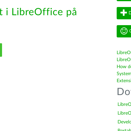
 i LibreOffice på
D
G
LibreO
LibreOf
How do 
System
Extens
Do
LibreO
LibreO
Devel
Portab