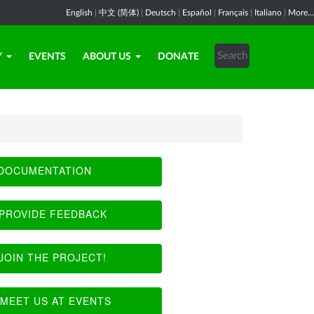
English
|
中文 (简体)
|
Deutsch
|
Español
|
Français
|
Italiano
|
More...
Y
EVENTS
ABOUT US
DONATE
DOCUMENTATION
PROVIDE FEEDBACK
JOIN THE PROJECT!
MEET US AT EVENTS