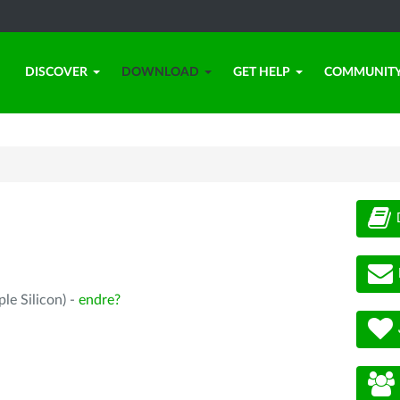
DISCOVER
DOWNLOAD
GET HELP
COMMUNIT
le Silicon) -
endre?