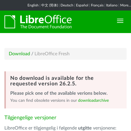
English
|
中文 (简体)
|
Deutsch
|
Español
|
Français
|
Italiano
|
More...
Download
/
LibreOffice Fresh
No download is available for the
requested version 26.2.5.
Please pick one of the available verions below.
You can find obsolete versions in our
downloadarchive
Tilgjengelige versjoner
LibreOffice er tilgjengelig i følgende
utgitte
versjonene: