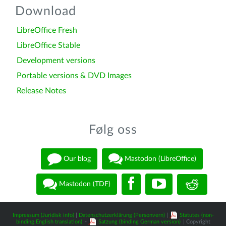
Download
LibreOffice Fresh
LibreOffice Stable
Development versions
Portable versions & DVD Images
Release Notes
Følg oss
Our blog
Mastodon (LibreOffice)
Mastodon (TDF)
Impressum (Juridisk info)
|
Datenschutzerklärung (Personvern)
|
Statutes (non-
binding English translation)
-
Satzung (binding German version)
| Copyright