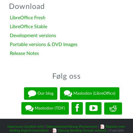
Download
LibreOffice Fresh
LibreOffice Stable
Development versions
Portable versions & DVD Images
Release Notes
Følg oss
Our blog
Mastodon (LibreOffice)
Mastodon (TDF)
Impressum (Juridisk info)
|
Datenschutzerklärung (Personvern)
|
Statutes (non-
binding English translation)
-
Satzung (binding German version)
| Copyright