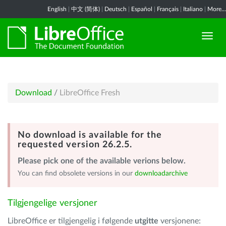
English
|
中文 (简体)
|
Deutsch
|
Español
|
Français
|
Italiano
|
More...
Download
/
LibreOffice Fresh
No download is available for the
requested version 26.2.5.
Please pick one of the available verions below.
You can find obsolete versions in our
downloadarchive
Tilgjengelige versjoner
LibreOffice er tilgjengelig i følgende
utgitte
versjonene: