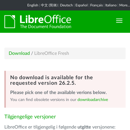
English
|
中文 (简体)
|
Deutsch
|
Español
|
Français
|
Italiano
|
More...
Download
/
LibreOffice Fresh
No download is available for the
requested version 26.2.5.
Please pick one of the available verions below.
You can find obsolete versions in our
downloadarchive
Tilgjengelige versjoner
LibreOffice er tilgjengelig i følgende
utgitte
versjonene: