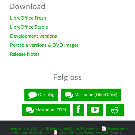
Download
LibreOffice Fresh
LibreOffice Stable
Development versions
Portable versions & DVD Images
Release Notes
Følg oss
Our blog
Mastodon (LibreOffice)
Mastodon (TDF)
Impressum (Juridisk info)
|
Datenschutzerklärung (Personvern)
|
Statutes (non-
binding English translation)
-
Satzung (binding German version)
| Copyright