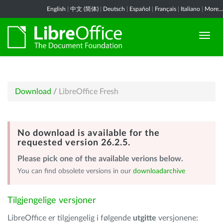
English
|
中文 (简体)
|
Deutsch
|
Español
|
Français
|
Italiano
|
More...
Download
/
LibreOffice Fresh
No download is available for the
requested version 26.2.5.
Please pick one of the available verions below.
You can find obsolete versions in our
downloadarchive
Tilgjengelige versjoner
LibreOffice er tilgjengelig i følgende
utgitte
versjonene: