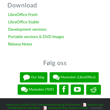
Download
LibreOffice Fresh
LibreOffice Stable
Development versions
Portable versions & DVD Images
Release Notes
Følg oss
Our blog
Mastodon (LibreOffice)
Mastodon (TDF)
Impressum (Juridisk info)
|
Datenschutzerklärung (Personvern)
|
Statutes (non-
binding English translation)
-
Satzung (binding German version)
| Copyright