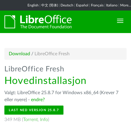
English
|
中文 (简体)
|
Deutsch
|
Español
|
Français
|
Italiano
|
More...
Download
/
LibreOffice Fresh
LibreOffice Fresh
Hovedinstallasjon
Valgt: LibreOffice 25.8.7 for Windows x86_64 (Krever 7
eller nyere) -
endre?
LAST NED VERSJON 25.8.7
349 MB (
Torrent
,
Info
)