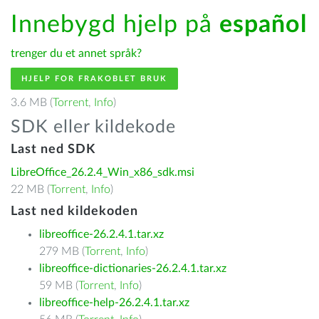
Innebygd hjelp på
español
trenger du et annet språk?
HJELP FOR FRAKOBLET BRUK
3.6 MB (
Torrent
,
Info
)
SDK eller kildekode
Last ned SDK
LibreOffice_26.2.4_Win_x86_sdk.msi
22 MB (
Torrent
,
Info
)
Last ned kildekoden
libreoffice-26.2.4.1.tar.xz
279 MB (
Torrent
,
Info
)
libreoffice-dictionaries-26.2.4.1.tar.xz
59 MB (
Torrent
,
Info
)
libreoffice-help-26.2.4.1.tar.xz