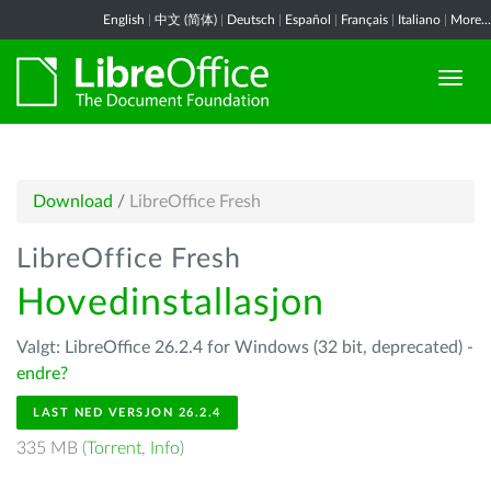
English
|
中文 (简体)
|
Deutsch
|
Español
|
Français
|
Italiano
|
More...
Download
/
LibreOffice Fresh
LibreOffice Fresh
Hovedinstallasjon
Valgt: LibreOffice 26.2.4 for Windows (32 bit, deprecated) -
endre?
LAST NED VERSJON 26.2.4
335 MB (
Torrent
,
Info
)