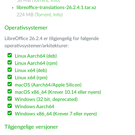
56 MB (
Torrent
,
Info
)
libreoffice-translations-26.2.4.1.tar.xz
224 MB (
Torrent
,
Info
)
Operativsystemer
LibreOffice 26.2.4 er tilgjengelig for følgende
operativsystemer/arkitekturer:
Linux Aarch64 (deb)
Linux Aarch64 (rpm)
Linux x64 (deb)
Linux x64 (rpm)
macOS (Aarch64/Apple Silicon)
macOS x86_64 (Krever 10.14 eller nyere)
Windows (32 bit, deprecated)
Windows Aarch64
Windows x86_64 (Krever 7 eller nyere)
Tilgjengelige versjoner