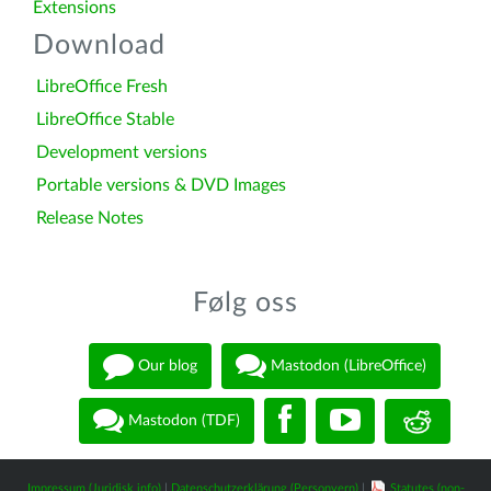
Extensions
Download
LibreOffice Fresh
LibreOffice Stable
Development versions
Portable versions & DVD Images
Release Notes
Følg oss
Our blog
Mastodon (LibreOffice)
Mastodon (TDF)
Impressum (Juridisk info)
|
Datenschutzerklärung (Personvern)
|
Statutes (non-