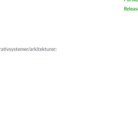
Releas
erativsystemer/arkitekturer: