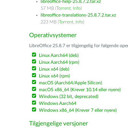
libreoffice-help-25.8.7.2.tar.xz
57 MB (
Torrent
,
Info
)
libreoffice-translations-25.8.7.2.tar.xz
223 MB (
Torrent
,
Info
)
Operativsystemer
LibreOffice 25.8.7 er tilgjengelig for følgende op
Linux Aarch64 (deb)
Linux Aarch64 (rpm)
Linux x64 (deb)
Linux x64 (rpm)
macOS (Aarch64/Apple Silicon)
macOS x86_64 (Krever 10.14 eller nyere)
Windows (32 bit, deprecated)
Windows Aarch64
Windows x86_64 (Krever 7 eller nyere)
Tilgjengelige versjoner