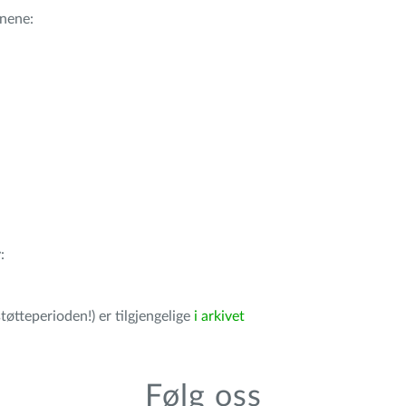
nene:
r
:
tøtteperioden!) er tilgjengelige
i arkivet
Følg oss