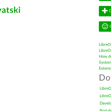
atski
D
G
LibreO
LibreOf
How do 
System
Extens
Do
LibreO
LibreO
Devel
Portab