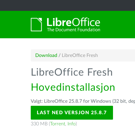
Download
/
LibreOffice Fresh
LibreOffice Fresh
Hovedinstallasjon
Valgt: LibreOffice 25.8.7 for Windows (32 bit, de
LAST NED VERSJON 25.8.7
330 MB (
Torrent
,
Info
)