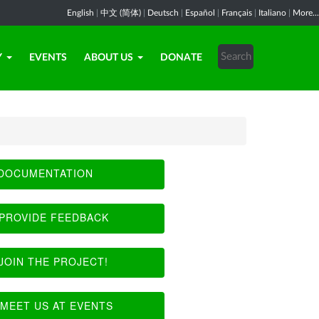
English
|
中文 (简体)
|
Deutsch
|
Español
|
Français
|
Italiano
|
More...
Y
EVENTS
ABOUT US
DONATE
DOCUMENTATION
PROVIDE FEEDBACK
JOIN THE PROJECT!
MEET US AT EVENTS