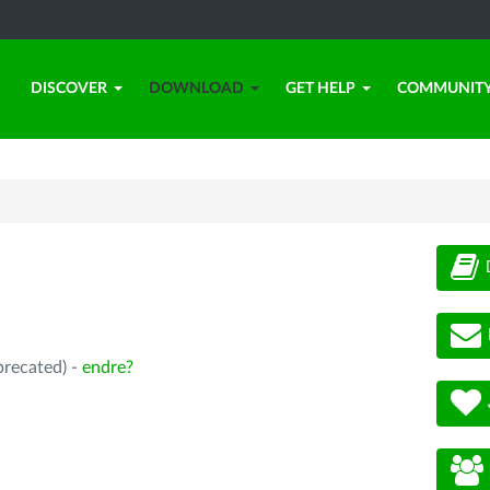
DISCOVER
DOWNLOAD
GET HELP
COMMUNIT
precated) -
endre?