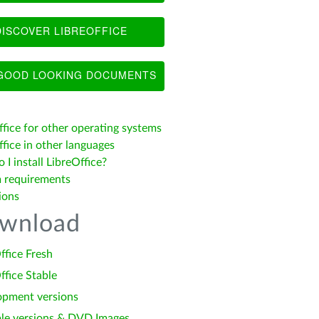
ISCOVER LIBREOFFICE
OOD LOOKING DOCUMENTS
ffice for other operating systems
fice in other languages
I install LibreOffice?
 requirements
ions
wnload
ffice Fresh
ffice Stable
opment versions
le versions & DVD Images