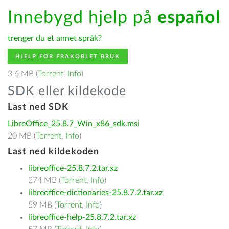
Innebygd hjelp på
español
trenger du et annet språk?
HJELP FOR FRAKOBLET BRUK
3.6 MB (
Torrent
,
Info
)
SDK eller kildekode
Last ned SDK
LibreOffice_25.8.7_Win_x86_sdk.msi
20 MB (
Torrent
,
Info
)
Last ned kildekoden
libreoffice-25.8.7.2.tar.xz
274 MB (
Torrent
,
Info
)
libreoffice-dictionaries-25.8.7.2.tar.xz
59 MB (
Torrent
,
Info
)
libreoffice-help-25.8.7.2.tar.xz