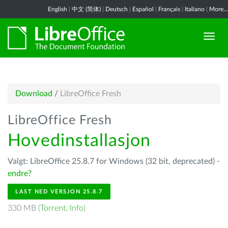
English
|
中文 (简体)
|
Deutsch
|
Español
|
Français
|
Italiano
|
More...
Download
/
LibreOffice Fresh
LibreOffice Fresh
Hovedinstallasjon
Valgt: LibreOffice 25.8.7 for Windows (32 bit, deprecated) -
endre?
LAST NED VERSJON 25.8.7
330 MB (
Torrent
,
Info
)