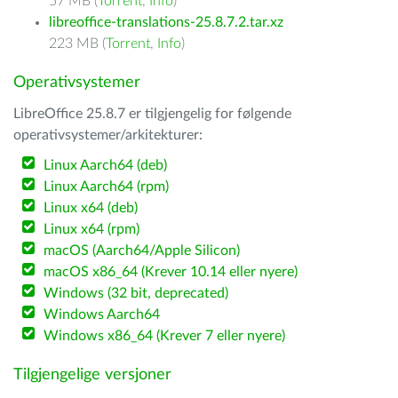
57 MB (
Torrent
,
Info
)
libreoffice-translations-25.8.7.2.tar.xz
223 MB (
Torrent
,
Info
)
Operativsystemer
LibreOffice 25.8.7 er tilgjengelig for følgende
operativsystemer/arkitekturer:
Linux Aarch64 (deb)
Linux Aarch64 (rpm)
Linux x64 (deb)
Linux x64 (rpm)
macOS (Aarch64/Apple Silicon)
macOS x86_64 (Krever 10.14 eller nyere)
Windows (32 bit, deprecated)
Windows Aarch64
Windows x86_64 (Krever 7 eller nyere)
Tilgjengelige versjoner