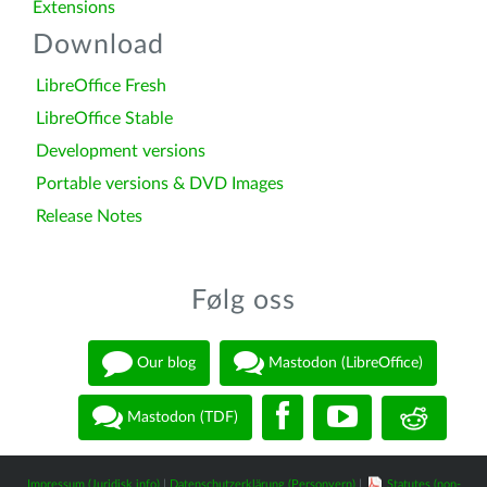
Extensions
Download
LibreOffice Fresh
LibreOffice Stable
Development versions
Portable versions & DVD Images
Release Notes
Følg oss
Our blog
Mastodon (LibreOffice)
Mastodon (TDF)
Impressum (Juridisk info)
|
Datenschutzerklärung (Personvern)
|
Statutes (non-