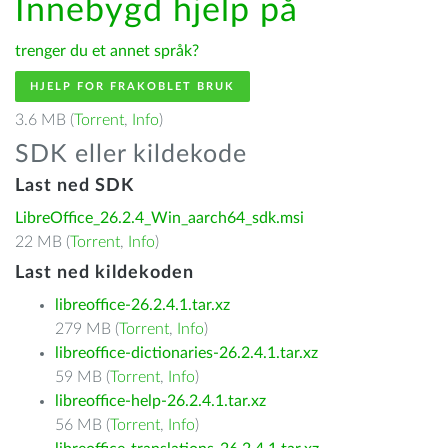
Innebygd hjelp på
trenger du et annet språk?
HJELP FOR FRAKOBLET BRUK
3.6 MB (
Torrent
,
Info
)
SDK eller kildekode
Last ned SDK
LibreOffice_26.2.4_Win_aarch64_sdk.msi
22 MB (
Torrent
,
Info
)
Last ned kildekoden
libreoffice-26.2.4.1.tar.xz
279 MB (
Torrent
,
Info
)
libreoffice-dictionaries-26.2.4.1.tar.xz
59 MB (
Torrent
,
Info
)
libreoffice-help-26.2.4.1.tar.xz
56 MB (
Torrent
,
Info
)