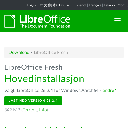
English
|
中文 (简体)
|
Deutsch
|
Español
|
Français
|
Italiano
|
More...
Download
/
LibreOffice Fresh
LibreOffice Fresh
Hovedinstallasjon
Valgt: LibreOffice 26.2.4 for Windows Aarch64 -
endre?
LAST NED VERSJON 26.2.4
342 MB (
Torrent
,
Info
)