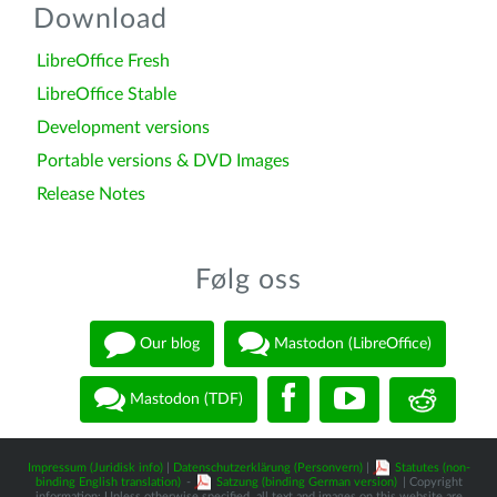
Download
LibreOffice Fresh
LibreOffice Stable
Development versions
Portable versions & DVD Images
Release Notes
Følg oss
Our blog
Mastodon (LibreOffice)
Mastodon (TDF)
Impressum (Juridisk info)
|
Datenschutzerklärung (Personvern)
|
Statutes (non-
binding English translation)
-
Satzung (binding German version)
| Copyright
information: Unless otherwise specified, all text and images on this website are