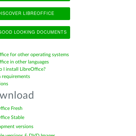
ISCOVER LIBREOFFICE
OOD LOOKING DOCUMENTS
ffice for other operating systems
fice in other languages
I install LibreOffice?
 requirements
ions
wnload
ffice Fresh
ffice Stable
opment versions
le versions & DVD Images