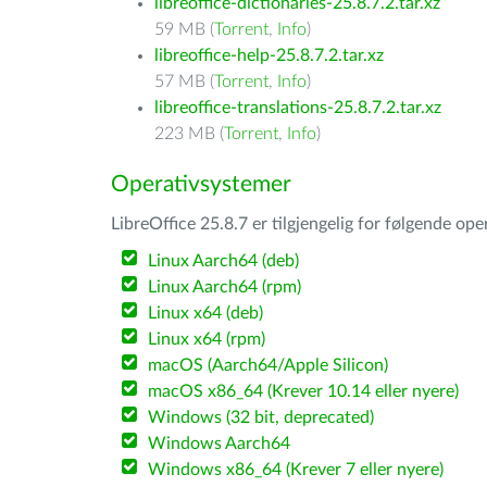
libreoffice-dictionaries-25.8.7.2.tar.xz
59 MB (
Torrent
,
Info
)
libreoffice-help-25.8.7.2.tar.xz
57 MB (
Torrent
,
Info
)
libreoffice-translations-25.8.7.2.tar.xz
223 MB (
Torrent
,
Info
)
Operativsystemer
LibreOffice 25.8.7 er tilgjengelig for følgende op
Linux Aarch64 (deb)
Linux Aarch64 (rpm)
Linux x64 (deb)
Linux x64 (rpm)
macOS (Aarch64/Apple Silicon)
macOS x86_64 (Krever 10.14 eller nyere)
Windows (32 bit, deprecated)
Windows Aarch64
Windows x86_64 (Krever 7 eller nyere)