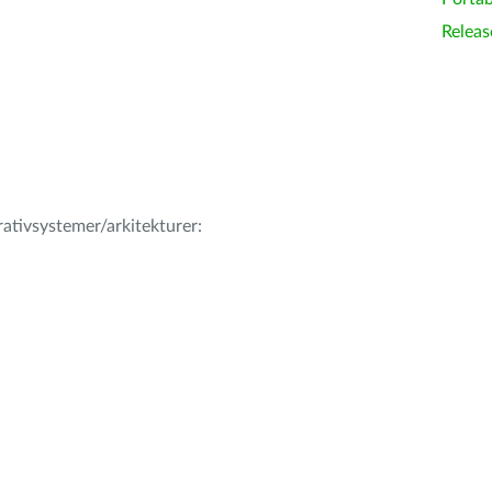
Releas
erativsystemer/arkitekturer: