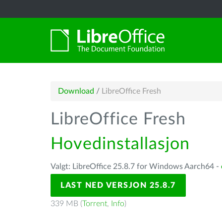
Download
/
LibreOffice Fresh
LibreOffice Fresh
Hovedinstallasjon
Valgt: LibreOffice 25.8.7 for Windows Aarch64 -
LAST NED VERSJON 25.8.7
339 MB (
Torrent
,
Info
)