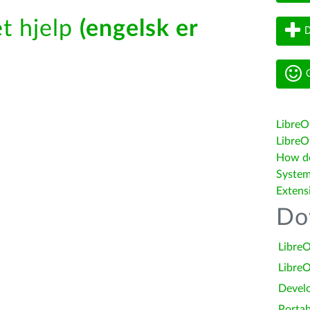
t hjelp
(engelsk er
D
G
LibreO
LibreOf
How do 
System
Extens
Do
LibreO
LibreO
Devel
Portab