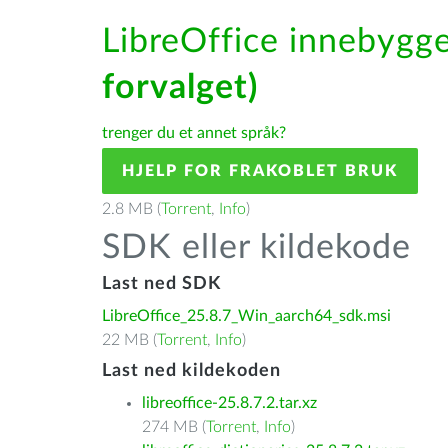
LibreOffice innebygge
forvalget)
trenger du et annet språk?
HJELP FOR FRAKOBLET BRUK
2.8 MB (
Torrent
,
Info
)
SDK eller kildekode
Last ned SDK
LibreOffice_25.8.7_Win_aarch64_sdk.msi
22 MB (
Torrent
,
Info
)
Last ned kildekoden
libreoffice-25.8.7.2.tar.xz
274 MB (
Torrent
,
Info
)