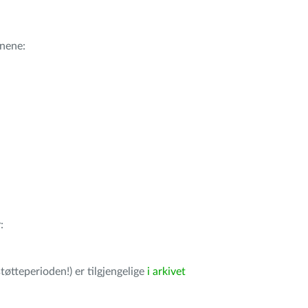
nene:
r
:
tøtteperioden!) er tilgjengelige
i arkivet