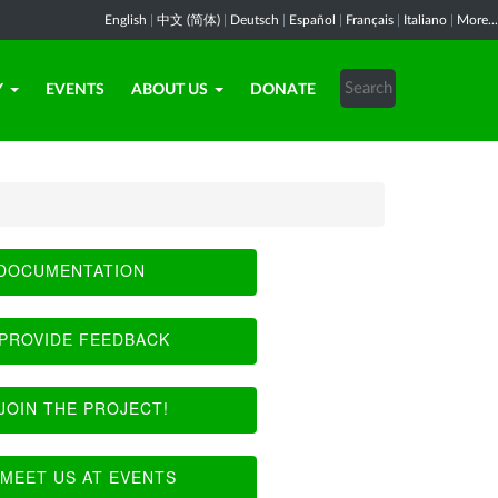
English
|
中文 (简体)
|
Deutsch
|
Español
|
Français
|
Italiano
|
More...
Y
EVENTS
ABOUT US
DONATE
DOCUMENTATION
PROVIDE FEEDBACK
JOIN THE PROJECT!
MEET US AT EVENTS