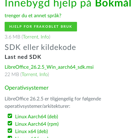
Innebygd hjelp på
Bokmål
trenger du et annet språk?
HJELP FOR FRAKOBLET BRUK
3.6 MB (
Torrent
,
Info
)
SDK eller kildekode
Last ned SDK
LibreOffice_26.2.5_Win_aarch64_sdk.msi
22 MB (
Torrent
,
Info
)
Operativsystemer
LibreOffice 26.2.5 er tilgjengelig for følgende
operativsystemer/arkitekturer:
Linux Aarch64 (deb)
Linux Aarch64 (rpm)
Linux x64 (deb)