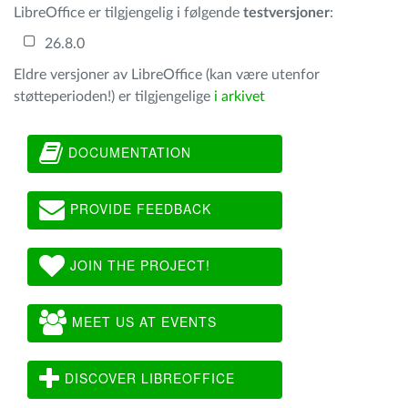
LibreOffice er tilgjengelig i følgende
testversjoner
:
26.8.0
Eldre versjoner av LibreOffice (kan være utenfor
støtteperioden!) er tilgjengelige
i arkivet
DOCUMENTATION
PROVIDE FEEDBACK
JOIN THE PROJECT!
MEET US AT EVENTS
DISCOVER LIBREOFFICE