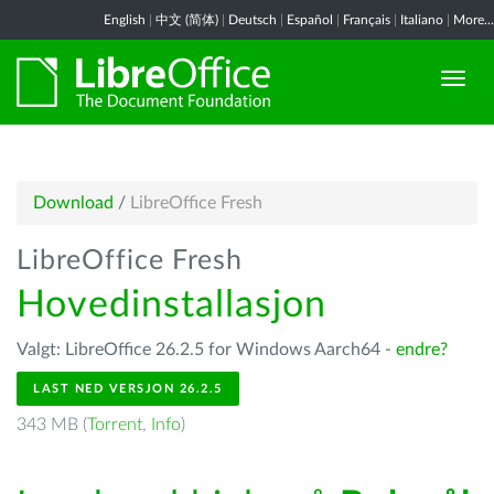
English
|
中文 (简体)
|
Deutsch
|
Español
|
Français
|
Italiano
|
More...
Download
/
LibreOffice Fresh
LibreOffice Fresh
Hovedinstallasjon
Valgt: LibreOffice 26.2.5 for Windows Aarch64 -
endre?
LAST NED VERSJON 26.2.5
343 MB (
Torrent
,
Info
)