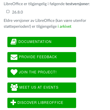
LibreOffice er tilgjengelig i følgende
testversjoner
:
26.8.0
Eldre versjoner av LibreOffice (kan være utenfor
støtteperioden!) er tilgjengelige
i arkivet
DOCUMENTATION
PROVIDE FEEDBACK
JOIN THE PROJECT!
MEET US AT EVENTS
DISCOVER LIBREOFFICE