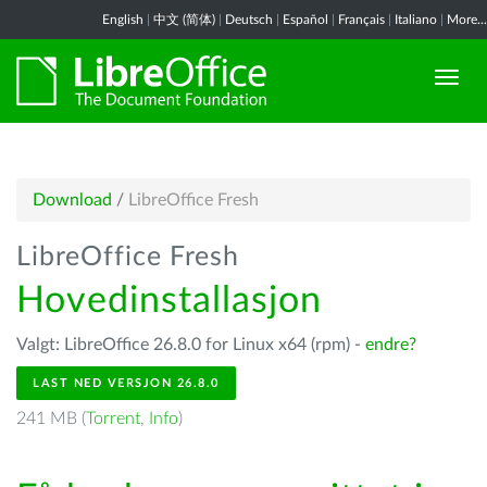
English
|
中文 (简体)
|
Deutsch
|
Español
|
Français
|
Italiano
|
More...
Download
/
LibreOffice Fresh
LibreOffice Fresh
Hovedinstallasjon
Valgt: LibreOffice 26.8.0 for Linux x64 (rpm) -
endre?
LAST NED VERSJON 26.8.0
241 MB (
Torrent
,
Info
)