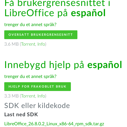
Få brukergrensesnittet i
LibreOffice på
español
trenger du et annet språk?
OVERSATT BRUKERGRENSESNITT
3.6 MB (
Torrent
,
Info
)
Innebygd hjelp på
español
trenger du et annet språk?
HJELP FOR FRAKOBLET BRUK
3.3 MB (
Torrent
,
Info
)
SDK eller kildekode
Last ned SDK
LibreOffice_26.8.0.2_Linux_x86-64_rpm_sdk.tar.gz