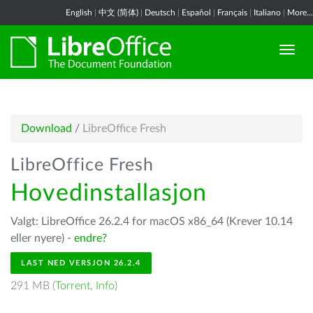
English
|
中文 (简体)
|
Deutsch
|
Español
|
Français
|
Italiano
|
More...
Download
/
LibreOffice Fresh
LibreOffice Fresh
Hovedinstallasjon
Valgt: LibreOffice 26.2.4 for macOS x86_64 (Krever 10.14
eller nyere) -
endre?
LAST NED VERSJON 26.2.4
291 MB (
Torrent
,
Info
)