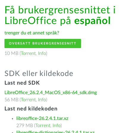
Få brukergrensesnittet i
LibreOffice på
español
trenger du et annet språk?
OVERSATT BRUKERGRENSESNITT
10 MB (
Torrent
,
Info
)
SDK eller kildekode
Last ned SDK
LibreOffice_26.2.4_MacOS_x86-64_sdk.dmg
56 MB (
Torrent
,
Info
)
Last ned kildekoden
libreoffice-26.2.4.1.tar.xz
279 MB (
Torrent
,
Info
)
libreoffice-dictionaries-26.2.4.1.tar.xz