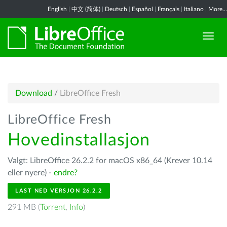
English
|
中文 (简体)
|
Deutsch
|
Español
|
Français
|
Italiano
|
More...
Download
/
LibreOffice Fresh
LibreOffice Fresh
Hovedinstallasjon
Valgt: LibreOffice 26.2.2 for macOS x86_64 (Krever 10.14
eller nyere) -
endre?
LAST NED VERSJON 26.2.2
291 MB (
Torrent
,
Info
)