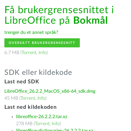
Få brukergrensesnittet i
LibreOffice på
Bokmål
trenger du et annet språk?
OVERSATT BRUKERGRENSESNITT
6.7 MB (
Torrent
,
Info
)
SDK eller kildekode
Last ned SDK
LibreOffice_26.2.2_MacOS_x86-64_sdk.dmg
45 MB (
Torrent
,
Info
)
Last ned kildekoden
libreoffice-26.2.2.2.tar.xz
278 MB (
Torrent
,
Info
)
libreoffice-dictionaries-26.2.2.2.tar.xz