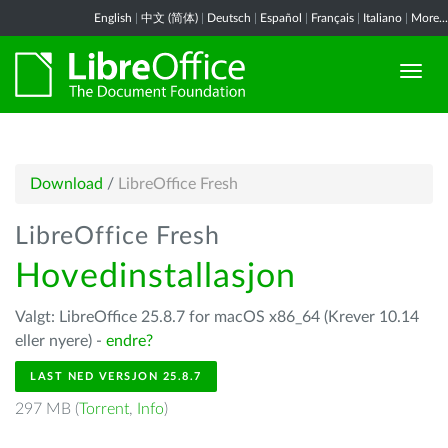
English
|
中文 (简体)
|
Deutsch
|
Español
|
Français
|
Italiano
|
More...
Download
/
LibreOffice Fresh
LibreOffice Fresh
Hovedinstallasjon
Valgt: LibreOffice 25.8.7 for macOS x86_64 (Krever 10.14
eller nyere) -
endre?
LAST NED VERSJON 25.8.7
297 MB (
Torrent
,
Info
)