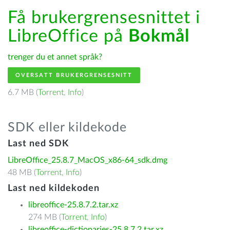
Få brukergrensesnittet i
LibreOffice på
Bokmål
trenger du et annet språk?
OVERSATT BRUKERGRENSESNITT
6.7 MB (
Torrent
,
Info
)
SDK eller kildekode
Last ned SDK
LibreOffice_25.8.7_MacOS_x86-64_sdk.dmg
48 MB (
Torrent
,
Info
)
Last ned kildekoden
libreoffice-25.8.7.2.tar.xz
274 MB (
Torrent
,
Info
)
libreoffice-dictionaries-25.8.7.2.tar.xz