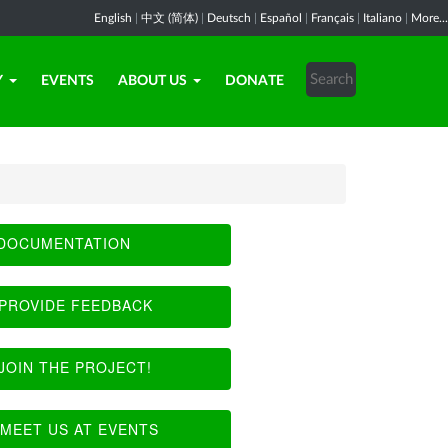
English
|
中文 (简体)
|
Deutsch
|
Español
|
Français
|
Italiano
|
More...
Y
EVENTS
ABOUT US
DONATE
DOCUMENTATION
PROVIDE FEEDBACK
JOIN THE PROJECT!
MEET US AT EVENTS