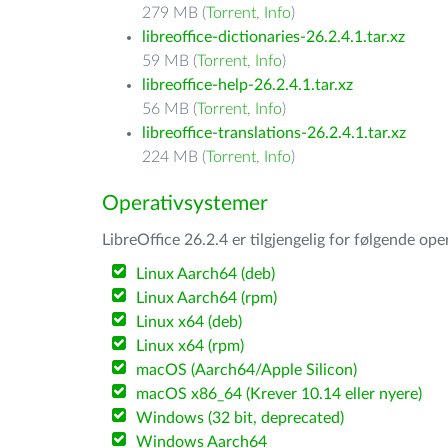
279 MB (
Torrent
,
Info
)
libreoffice-dictionaries-26.2.4.1.tar.xz
59 MB (
Torrent
,
Info
)
libreoffice-help-26.2.4.1.tar.xz
56 MB (
Torrent
,
Info
)
libreoffice-translations-26.2.4.1.tar.xz
224 MB (
Torrent
,
Info
)
Operativsystemer
LibreOffice 26.2.4 er tilgjengelig for følgende op
Linux Aarch64 (deb)
Linux Aarch64 (rpm)
Linux x64 (deb)
Linux x64 (rpm)
macOS (Aarch64/Apple Silicon)
macOS x86_64 (Krever 10.14 eller nyere)
Windows (32 bit, deprecated)
Windows Aarch64