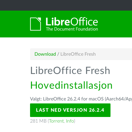
Download
/
LibreOffice Fresh
LibreOffice Fresh
Hovedinstallasjon
Valgt: LibreOffice 26.2.4 for macOS (Aarch64/App
LAST NED VERSJON 26.2.4
281 MB (
Torrent
,
Info
)