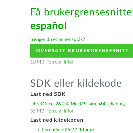
Få brukergrensesnittet
español
trenger du et annet språk?
OVERSATT BRUKERGRENSESNITT
10 MB (
Torrent
,
Info
)
SDK eller kildekode
Last ned SDK
LibreOffice_26.2.4_MacOS_aarch64_sdk.dmg
55 MB (
Torrent
,
Info
)
Last ned kildekoden
libreoffice-26.2.4.1.tar.xz