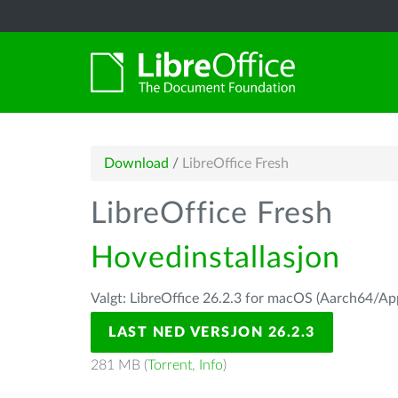
Download
/
LibreOffice Fresh
LibreOffice Fresh
Hovedinstallasjon
Valgt: LibreOffice 26.2.3 for macOS (Aarch64/App
LAST NED VERSJON 26.2.3
281 MB (
Torrent
,
Info
)