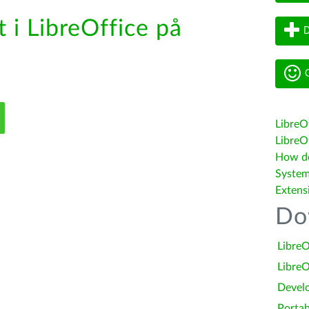
 i LibreOffice på
D
G
LibreO
LibreOf
How do 
System
Extens
Do
LibreO
LibreO
Devel
Portab