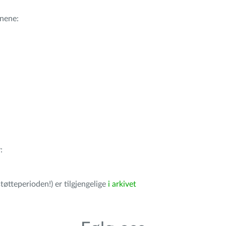
nene:
r
:
tøtteperioden!) er tilgjengelige
i arkivet