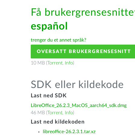
Få brukergrensesnittet
español
trenger du et annet språk?
OVERSATT BRUKERGRENSESNITT
10 MB (
Torrent
,
Info
)
SDK eller kildekode
Last ned SDK
LibreOffice_26.2.3_MacOS_aarch64_sdk.dmg
46 MB (
Torrent
,
Info
)
Last ned kildekoden
libreoffice-26.2.3.1.tar.xz