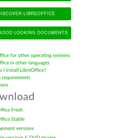
ISCOVER LIBREOFFICE
OOD LOOKING DOCUMENTS
ffice for other operating systems
fice in other languages
I install LibreOffice?
 requirements
ions
wnload
ffice Fresh
ffice Stable
opment versions
le versions & DVD Images