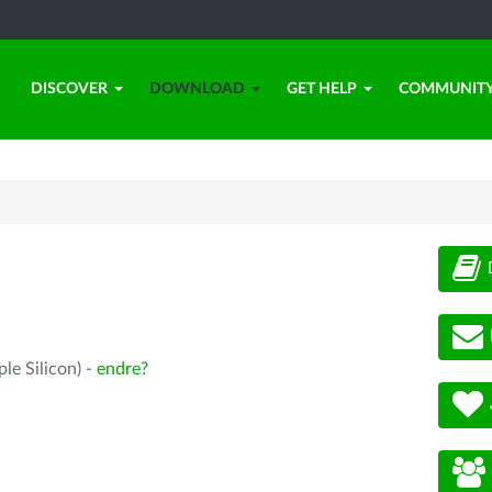
DISCOVER
DOWNLOAD
GET HELP
COMMUNIT
le Silicon) -
endre?