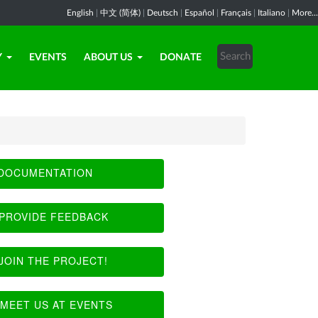
English
|
中文 (简体)
|
Deutsch
|
Español
|
Français
|
Italiano
|
More...
Y
EVENTS
ABOUT US
DONATE
DOCUMENTATION
PROVIDE FEEDBACK
JOIN THE PROJECT!
MEET US AT EVENTS